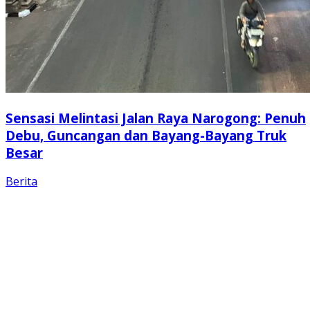
Sensasi Melintasi Jalan Raya Narogong: Penuh
Debu, Guncangan dan Bayang-Bayang Truk
Besar
Berita