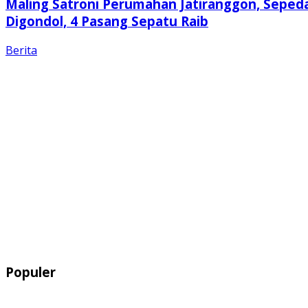
Maling Satroni Perumahan Jatiranggon, Seped
Digondol, 4 Pasang Sepatu Raib
Berita
Populer