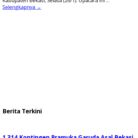
Kabupaten Bekasi, Selasa (26/1). Upacara ini …
Selengkapnya →
Berita Terkini
1.314 Kontingen Pramuka Garuda Asal Bekasi