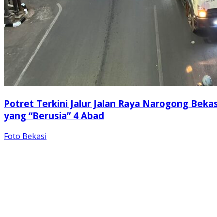
Potret Terkini Jalur Jalan Raya Narogong Bekas
yang “Berusia” 4 Abad
Foto Bekasi