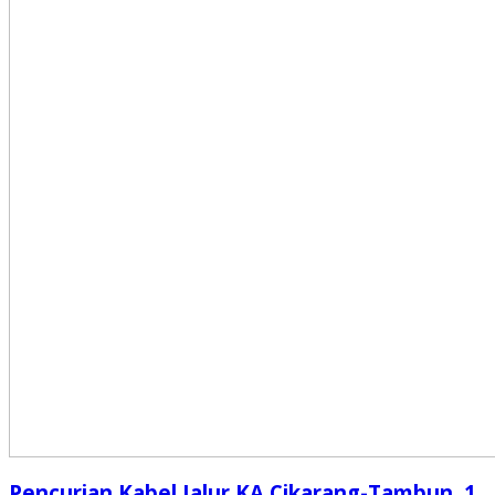
Pencurian Kabel Jalur KA Cikarang-Tambun, 1