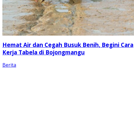
Hemat Air dan Cegah Busuk Benih, Begini Cara
Kerja Tabela di Bojongmangu
Berita