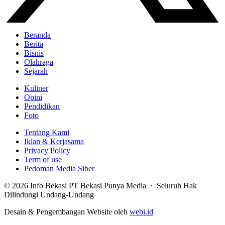
Beranda
Berita
Bisnis
Olahraga
Sejarah
Kuliner
Opini
Pendidikan
Foto
Tentang Kami
Iklan & Kerjasama
Privacy Policy
Term of use
Pedoman Media Siber
© 2026 Info Bekasi PT Bekasi Punya Media · Seluruh Hak
Dilindungi Undang-Undang
Desain & Pengembangan Website oleh
webi.id