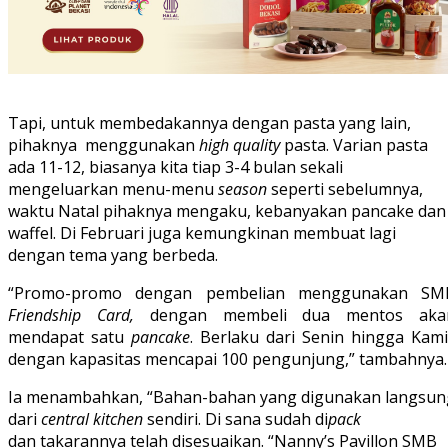
Tapi, untuk membedakannya dengan pasta yang lain,
pihaknya menggunakan
high quality
pasta. Varian pasta
ada 11-12, biasanya kita tiap 3-4 bulan sekali
mengeluarkan menu-menu
season
seperti sebelumnya,
waktu Natal pihaknya mengaku, kebanyakan pancake dan
waffel. Di Februari juga kemungkinan membuat lagi
dengan tema yang berbeda.
“Promo-promo dengan pembelian menggunakan SM
Friendship Card,
dengan membeli dua mentos aka
mendapat satu
pancake
. Berlaku dari Senin hingga Kami
dengan kapasitas mencapai 100 pengunjung,” tambahnya.
Ia menambahkan, “Bahan-bahan yang digunakan langsun
dari
central kitchen
sendiri. Di sana sudah di
pack
dan takarannya telah disesuaikan. “Nanny’s Pavillon SMB