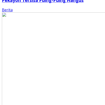
Pekayon Tersisa Puing-Puing Hangus
Berita