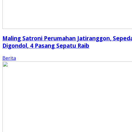
Maling Satroni Perumahan Jatiranggon, Seped
Digondol, 4 Pasang Sepatu Raib
Berita