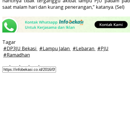
nantinya tidak terganggu akibat lampu PJU padam pad
saat malam hari dan kurang penerangan,” katanya. (Sel)
Tagar
#
DP3JU Bekasi
#
Lampu Jalan
#
Lebaran
#
PJU
#
Ramadhan