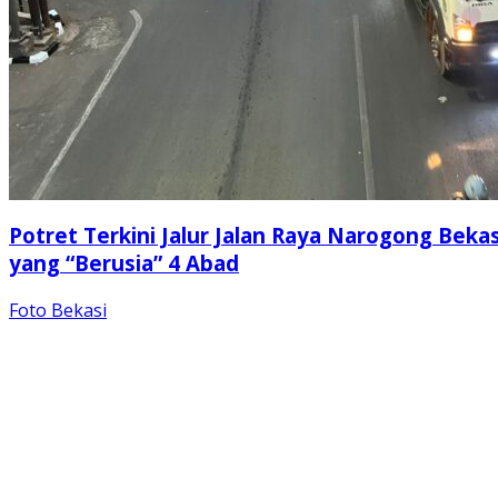
Potret Terkini Jalur Jalan Raya Narogong Bekas
yang “Berusia” 4 Abad
Foto Bekasi