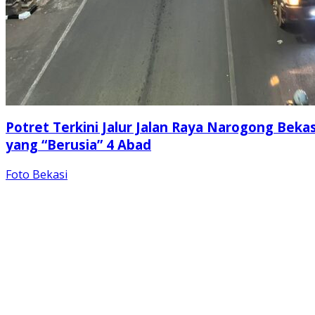
Potret Terkini Jalur Jalan Raya Narogong Bekas
yang “Berusia” 4 Abad
Foto Bekasi