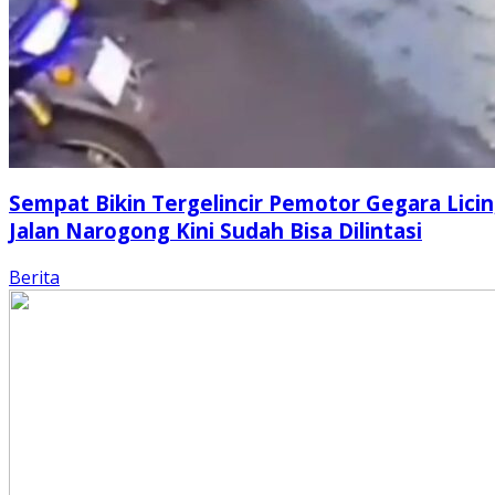
Sempat Bikin Tergelincir Pemotor Gegara Licin
Jalan Narogong Kini Sudah Bisa Dilintasi
Berita