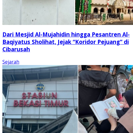
Dari Mesjid Al-Mujahidin hingga Pesantren Al-
Baqiyatus Sholihat, Jejak “Koridor Pejuang” di
Cibarusah
Sejarah