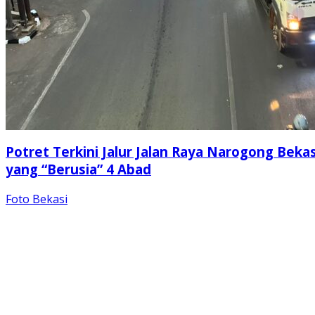
Potret Terkini Jalur Jalan Raya Narogong Bekas
yang “Berusia” 4 Abad
Foto Bekasi