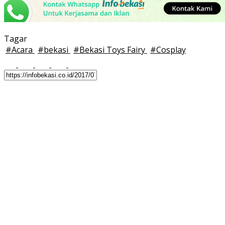
Tagar
#
Acara
#
bekasi
#
Bekasi Toys Fairy
#
Cosplay