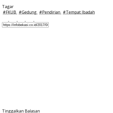
Tagar
#
FKUB
#
Gedung
#
Pendirian
#
Tempat Ibadah
Tinggalkan Balasan