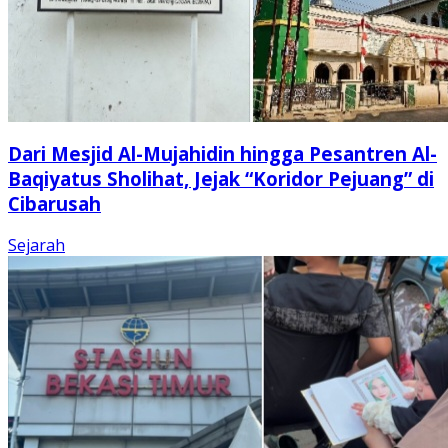
Dari Mesjid Al-Mujahidin hingga Pesantren Al-
Baqiyatus Sholihat, Jejak “Koridor Pejuang” di
Cibarusah
Sejarah