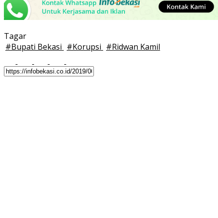
Tagar
#
Bupati Bekasi
#
Korupsi
#
Ridwan Kamil