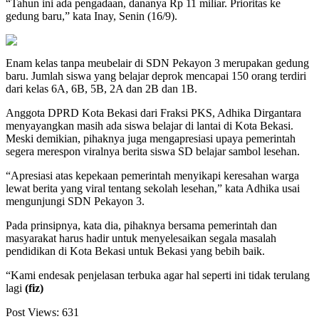
“Tahun ini ada pengadaan, dananya Rp 11 miliar. Prioritas ke
gedung baru,” kata Inay, Senin (16/9).
Enam kelas tanpa meubelair di SDN Pekayon 3 merupakan gedung
baru. Jumlah siswa yang belajar deprok mencapai 150 orang terdiri
dari kelas 6A, 6B, 5B, 2A dan 2B dan 1B.
Anggota DPRD Kota Bekasi dari Fraksi PKS, Adhika Dirgantara
menyayangkan masih ada siswa belajar di lantai di Kota Bekasi.
Meski demikian, pihaknya juga mengapresiasi upaya pemerintah
segera merespon viralnya berita siswa SD belajar sambol lesehan.
“Apresiasi atas kepekaan pemerintah menyikapi keresahan warga
lewat berita yang viral tentang sekolah lesehan,” kata Adhika usai
mengunjungi SDN Pekayon 3.
Pada prinsipnya, kata dia, pihaknya bersama pemerintah dan
masyarakat harus hadir untuk menyelesaikan segala masalah
pendidikan di Kota Bekasi untuk Bekasi yang bebih baik.
“Kami endesak penjelasan terbuka agar hal seperti ini tidak terulang
lagi
(fiz)
Post Views:
631