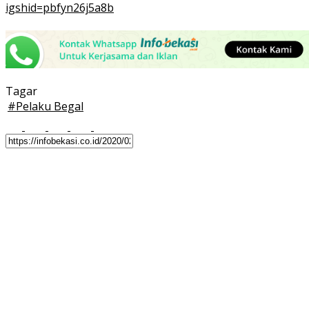
igshid=pbfyn26j5a8b
Tagar
#
Pelaku Begal