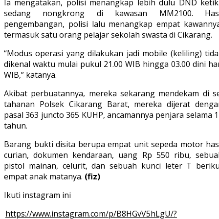
Ia mengatakan, polisi menangkap lebih dulu DND ketik
sedang nongkrong di kawasan MM2100. Hasi
pengembangan, polisi lalu menangkap empat kawannya
termasuk satu orang pelajar sekolah swasta di Cikarang.
“Modus operasi yang dilakukan jadi mobile (keliling) tid
dikenal waktu mulai pukul 21.00 WIB hingga 03.00 dini ha
WIB,” katanya.
Akibat perbuatannya, mereka sekarang mendekam di se
tahanan Polsek Cikarang Barat, mereka dijerat denga
pasal 363 juncto 365 KUHP, ancamannya penjara selama 1
tahun.
Barang bukti disita berupa empat unit sepeda motor hasi
curian, dokumen kendaraan, uang Rp 550 ribu, sebua
pistol mainan, celurit, dan sebuah kunci leter T beriku
empat anak matanya.
(fiz)
Ikuti instagram ini
https://www.instagram.com/p/B8HGvV5hLgU/?