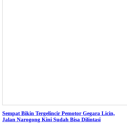
Sempat Bikin Tergelincir Pemotor Gegara Licin,
Jalan Narogong Kini Sudah Bisa Dilintasi