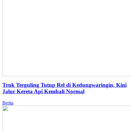
Truk Terguling Tutup Rel di Kedungwaringin, Kini
Jalur Kereta Api Kembali Normal
Berita