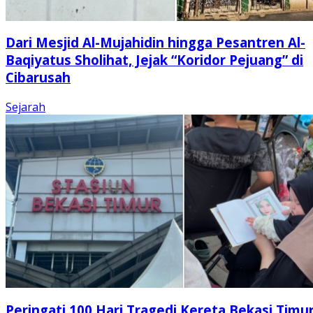
Dari Mesjid Al-Mujahidin hingga Pesantren Al-
Baqiyatus Sholihat, Jejak “Koridor Pejuang” di
Cibarusah
Sejarah
Peringati 100 Hari Tragedi Kereta Bekasi Timur