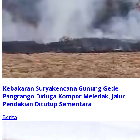
Kebakaran Suryakencana Gunung Gede
Pangrango Diduga Kompor Meledak, Jalur
Pendakian Ditutup Sementara
Berita