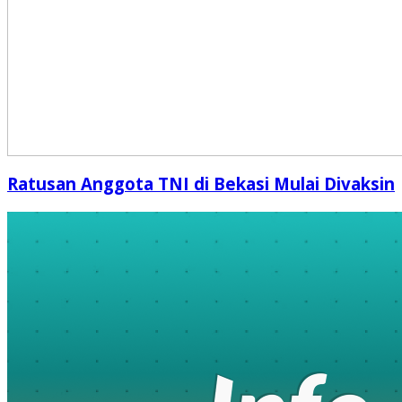
Ratusan Anggota TNI di Bekasi Mulai Divaksin