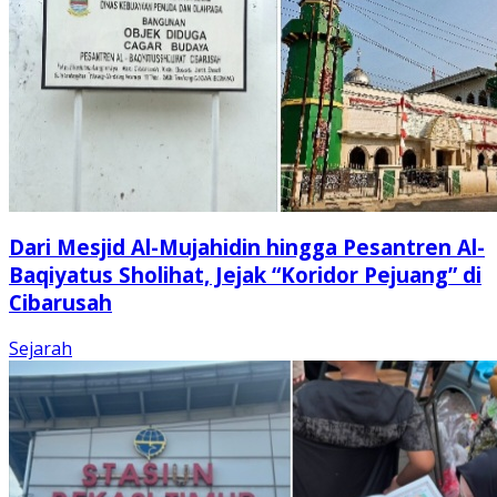
Dari Mesjid Al-Mujahidin hingga Pesantren Al-
Baqiyatus Sholihat, Jejak “Koridor Pejuang” di
Cibarusah
Sejarah