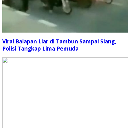
Viral Balapan Liar di Tambun Sampai Siang,
Polisi Tangkap Lima Pemuda