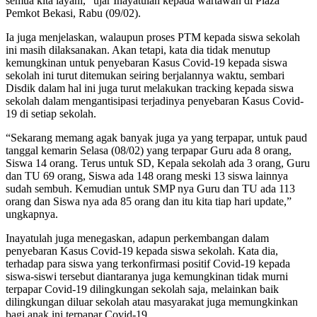
semua kita layani,” ujar Inayatulah kepada wartawan di Plaza
Pemkot Bekasi, Rabu (09/02).
Ia juga menjelaskan, walaupun proses PTM kepada siswa sekolah
ini masih dilaksanakan. Akan tetapi, kata dia tidak menutup
kemungkinan untuk penyebaran Kasus Covid-19 kepada siswa
sekolah ini turut ditemukan seiring berjalannya waktu, sembari
Disdik dalam hal ini juga turut melakukan tracking kepada siswa
sekolah dalam mengantisipasi terjadinya penyebaran Kasus Covid-
19 di setiap sekolah.
“Sekarang memang agak banyak juga ya yang terpapar, untuk paud
tanggal kemarin Selasa (08/02) yang terpapar Guru ada 8 orang,
Siswa 14 orang. Terus untuk SD, Kepala sekolah ada 3 orang, Guru
dan TU 69 orang, Siswa ada 148 orang meski 13 siswa lainnya
sudah sembuh. Kemudian untuk SMP nya Guru dan TU ada 113
orang dan Siswa nya ada 85 orang dan itu kita tiap hari update,”
ungkapnya.
Inayatulah juga menegaskan, adapun perkembangan dalam
penyebaran Kasus Covid-19 kepada siswa sekolah. Kata dia,
terhadap para siswa yang terkonfirmasi positif Covid-19 kepada
siswa-siswi tersebut diantaranya juga kemungkinan tidak murni
terpapar Covid-19 dilingkungan sekolah saja, melainkan baik
dilingkungan diluar sekolah atau masyarakat juga memungkinkan
bagi anak ini terpapar Covid-19.