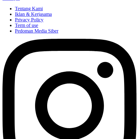
Tentang Kami
Iklan & Kerjasama
Privacy Policy
Term of use
Pedoman Media Siber