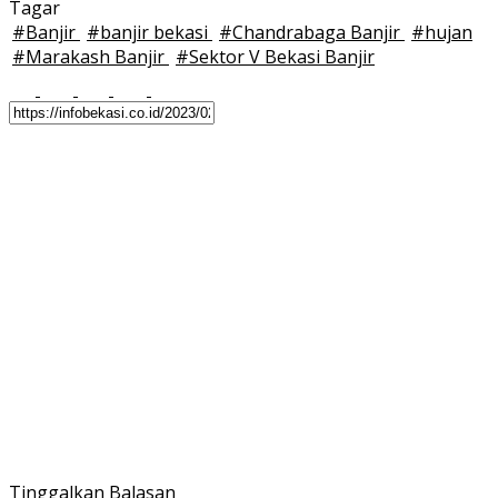
Tagar
#
Banjir
#
banjir bekasi
#
Chandrabaga Banjir
#
hujan
#
Marakash Banjir
#
Sektor V Bekasi Banjir
Tinggalkan Balasan