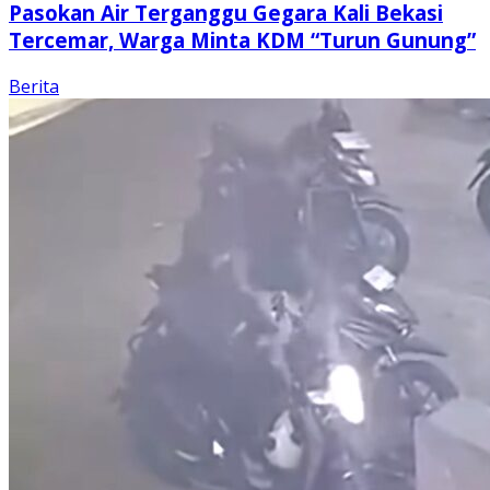
Pasokan Air Terganggu Gegara Kali Bekasi
Tercemar, Warga Minta KDM “Turun Gunung”
Berita