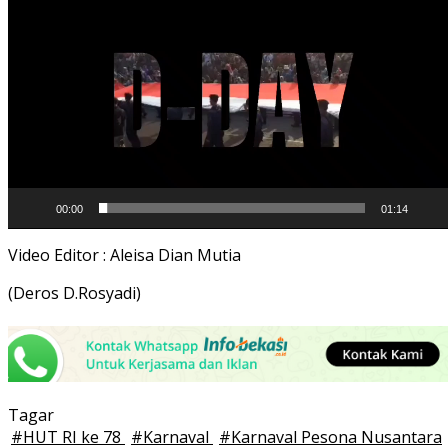
Video
00:00
01:14
Video Editor : Aleisa Dian Mutia
(Deros D.Rosyadi)
Tagar
#
HUT RI ke 78
#
Karnaval
#
Karnaval Pesona Nusantara