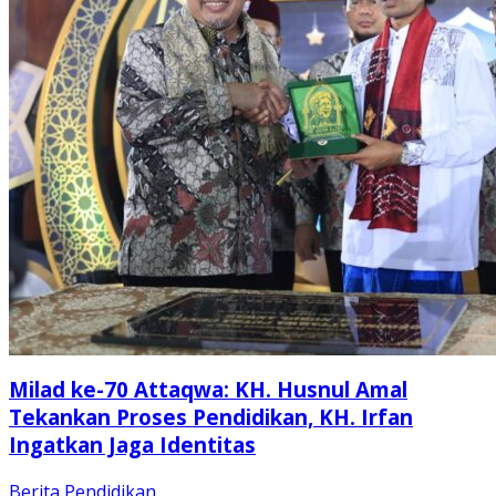
Milad ke-70 Attaqwa: KH. Husnul Amal
Tekankan Proses Pendidikan, KH. Irfan
Ingatkan Jaga Identitas
Berita
Pendidikan