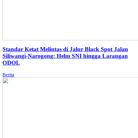
Standar Ketat Melintas di Jalur Black Spot Jalan
Siliwangi-Narogong: Helm SNI hingga Larangan
ODOL
Berita