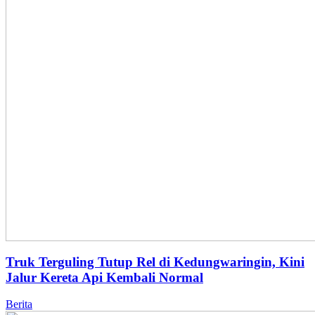
Truk Terguling Tutup Rel di Kedungwaringin, Kini
Jalur Kereta Api Kembali Normal
Berita