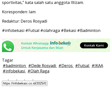
sportivitas,” kata salah satu anggota Iltizam.
Koresponden: Iam
Redaktur: Deros Rosyadi
#infobekasi #Futsal #olahraga #Bekasi #Badminton
Tagar
#
badminton
#
Dede Rosyadi
#
Deros
#
Futsal
#
IKAA
#
infobekasi
#
Olah Raga