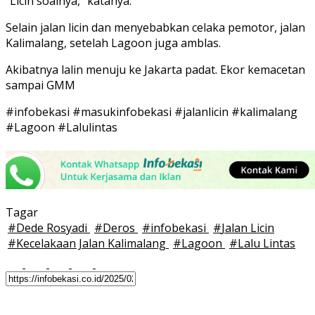
“Licin soalnya,” katanya.
Selain jalan licin dan menyebabkan celaka pemotor, jalan
Kalimalang, setelah Lagoon juga amblas.
Akibatnya lalin menuju ke Jakarta padat. Ekor kemacetan
sampai GMM
#infobekasi #masukinfobekasi #jalanlicin #kalimalang
#Lagoon #Lalulintas
Tagar
#
Dede Rosyadi
#
Deros
#
infobekasi
#
Jalan Licin
#
Kecelakaan Jalan Kalimalang
#
Lagoon
#
Lalu Lintas