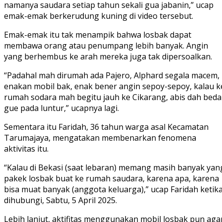
namanya saudara setiap tahun sekali gua jabanin,” ucap
emak-emak berkerudung kuning di video tersebut.
Emak-emak itu tak menampik bahwa losbak dapat
membawa orang atau penumpang lebih banyak. Angin
yang berhembus ke arah mereka juga tak dipersoalkan.
“Padahal mah dirumah ada Pajero, Alphard segala macem,
enakan mobil bak, enak bener angin sepoy-sepoy, kalau k
rumah sodara mah begitu jauh ke Cikarang, abis dah beda
gue pada luntur,” ucapnya lagi.
Sementara itu Faridah, 36 tahun warga asal Kecamatan
Tarumajaya, mengatakan membenarkan fenomena
aktivitas itu.
“Kalau di Bekasi (saat lebaran) memang masih banyak yan
pakek losbak buat ke rumah saudara, karena apa, karena
bisa muat banyak (anggota keluarga),” ucap Faridah ketik
dihubungi, Sabtu, 5 April 2025.
Lebih lanjut, aktifitas menggunakan mobil losbak pun aga