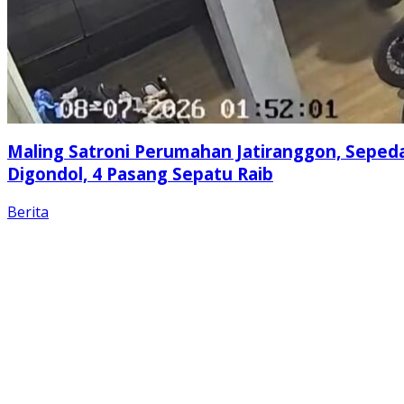
Maling Satroni Perumahan Jatiranggon, Seped
Digondol, 4 Pasang Sepatu Raib
Berita