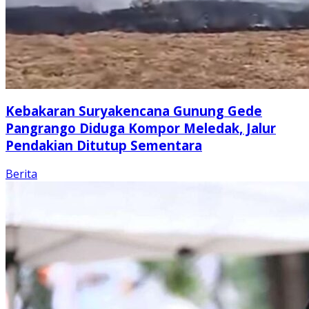
Kebakaran Suryakencana Gunung Gede
Pangrango Diduga Kompor Meledak, Jalur
Pendakian Ditutup Sementara
Berita