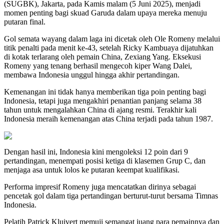
(SUGBK), Jakarta, pada Kamis malam (5 Juni 2025), menjadi
momen penting bagi skuad Garuda dalam upaya mereka menuju
putaran final.
Gol semata wayang dalam laga ini dicetak oleh Ole Romeny melalui
titik penalti pada menit ke-43, setelah Ricky Kambuaya dijatuhkan
di kotak terlarang oleh pemain China, Zexiang Yang. Eksekusi
Romeny yang tenang berhasil mengecoh kiper Wang Dalei,
membawa Indonesia unggul hingga akhir pertandingan.
Kemenangan ini tidak hanya memberikan tiga poin penting bagi
Indonesia, tetapi juga mengakhiri penantian panjang selama 38
tahun untuk mengalahkan China di ajang resmi. Terakhir kali
Indonesia meraih kemenangan atas China terjadi pada tahun 1987.
Dengan hasil ini, Indonesia kini mengoleksi 12 poin dari 9
pertandingan, menempati posisi ketiga di klasemen Grup C, dan
menjaga asa untuk lolos ke putaran keempat kualifikasi.
Performa impresif Romeny juga mencatatkan dirinya sebagai
pencetak gol dalam tiga pertandingan berturut-turut bersama Timnas
Indonesia.
Pelatih Patrick Kluivert memuji semangat juang para pemainnya dan