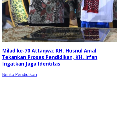
Milad ke-70 Attaqwa: KH. Husnul Amal
Tekankan Proses Pendidikan, KH. Irfan
Ingatkan Jaga Identitas
Berita
Pendidikan