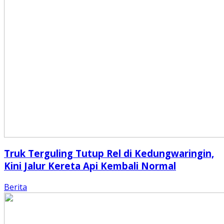
Truk Terguling Tutup Rel di Kedungwaringin,
Kini Jalur Kereta Api Kembali Normal
Berita