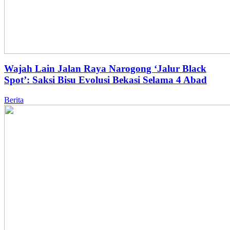
Wajah Lain Jalan Raya Narogong ‘Jalur Black
Spot’: Saksi Bisu Evolusi Bekasi Selama 4 Abad
Berita