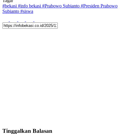
Tagar
#
bekasi
#
info bekasi
#
Prabowo Subianto
#
Presiden Prabowo
Subianto
#
siswa
Tinggalkan Balasan