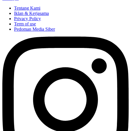
Tentang Kami
Iklan & Kerjasama
Privacy Policy
Term of use
Pedoman Media Siber