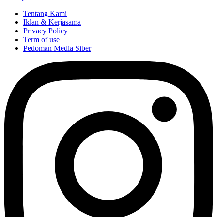
Tentang Kami
Iklan & Kerjasama
Privacy Policy
Term of use
Pedoman Media Siber