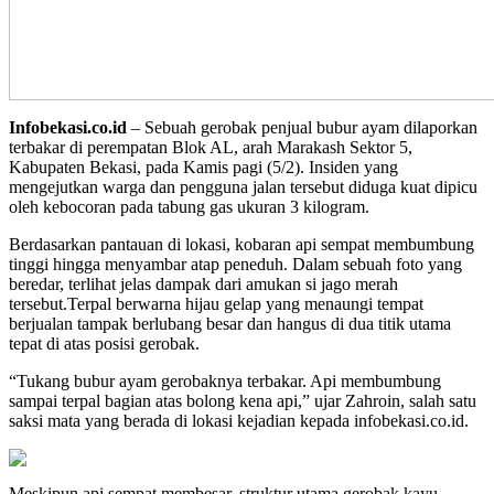
Infobekasi.co.id
– Sebuah gerobak penjual bubur ayam dilaporkan
terbakar di perempatan Blok AL, arah Marakash Sektor 5,
Kabupaten Bekasi, pada Kamis pagi (5/2). Insiden yang
mengejutkan warga dan pengguna jalan tersebut diduga kuat dipicu
oleh kebocoran pada tabung gas ukuran 3 kilogram.
Berdasarkan pantauan di lokasi, kobaran api sempat membumbung
tinggi hingga menyambar atap peneduh. Dalam sebuah foto yang
beredar, terlihat jelas dampak dari amukan si jago merah
tersebut.Terpal berwarna hijau gelap yang menaungi tempat
berjualan tampak berlubang besar dan hangus di dua titik utama
tepat di atas posisi gerobak.
“Tukang bubur ayam gerobaknya terbakar. Api membumbung
sampai terpal bagian atas bolong kena api,” ujar Zahroin, salah satu
saksi mata yang berada di lokasi kejadian kepada infobekasi.co.id.
Meskipun api sempat membesar, struktur utama gerobak kayu