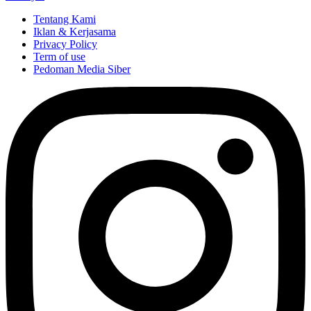
Tentang Kami
Iklan & Kerjasama
Privacy Policy
Term of use
Pedoman Media Siber