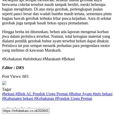
berwarna cokelat tersebut masih tampak berdiri, meski beberapa
bagian menghitam. Di atas meja gerobak, perlengkapan jualan
seperti panci besar dan wadah bumbu masih tertata, sementara pintu
bagian bawah gerobak terbuka lebar pasca-kejadian. Area di sekitar
gerobak juga tampak basah bekas upaya pemadaman.
Hingga berita ini diturunkan, belum ada laporan mengenai korban
jiwa dalam peristiwa tersebut. Namun, total kerugian material yang
dialami pemilik gerobak bubur ayam tersebut belum dapat ditaksir.
Peristiwa ini pun sempat menarik perhatian para pengendara motor
yang melintas di kawasan Marakash.
#Kebakaran #infobekasi #Marakash #Bekasi
Editor : DRS
Post Views:
683
Tagar
#
bekasi
#
Blok AL Pondok Ungu Permai
#
Bubur Ayam
#
info bekasi
#
Kabupaten bekasi
#
Kebakaran
#
Pondok Ungu Permai