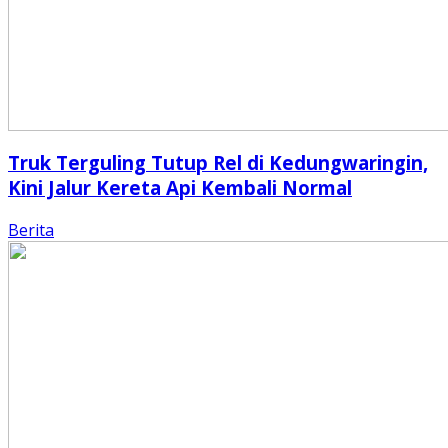
Truk Terguling Tutup Rel di Kedungwaringin,
Kini Jalur Kereta Api Kembali Normal
Berita