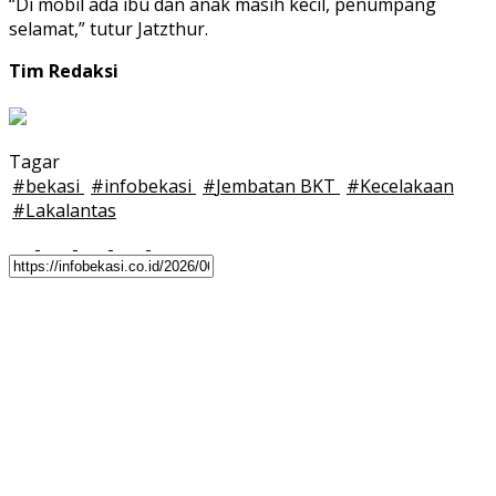
“Di mobil ada ibu dan anak masih kecil, penumpang
selamat,” tutur Jatzthur.
Tim Redaksi
Tagar
#
bekasi
#
infobekasi
#
Jembatan BKT
#
Kecelakaan
#
Lakalantas