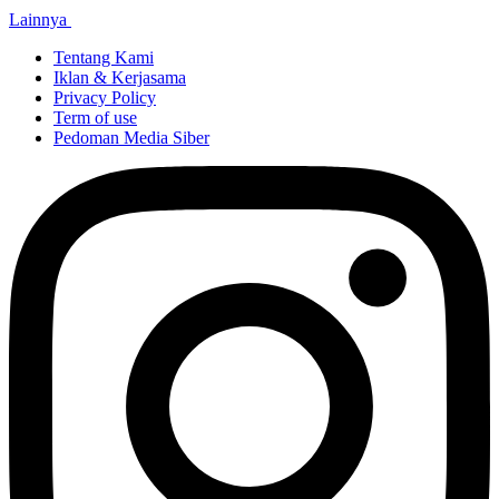
Lainnya
Tentang Kami
Iklan & Kerjasama
Privacy Policy
Term of use
Pedoman Media Siber