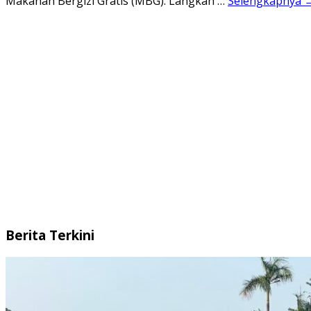
Makanan Bergizi Gratis (MBG). Langkah …
Selengkapnya 
Berita Terkini